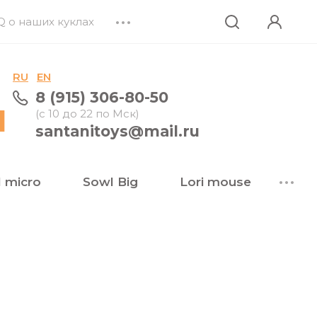
Q о наших куклах
•••
RU
EN
8 (915) 306-80-50
l
(с 10 до 22 по Мск)
santanitoys@mail.ru
 micro
Sowl Big
Lori mouse
•••