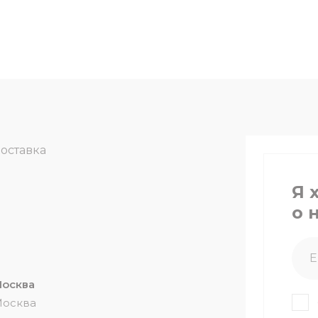
доставка
Я 
о 
 Москва
 Москва